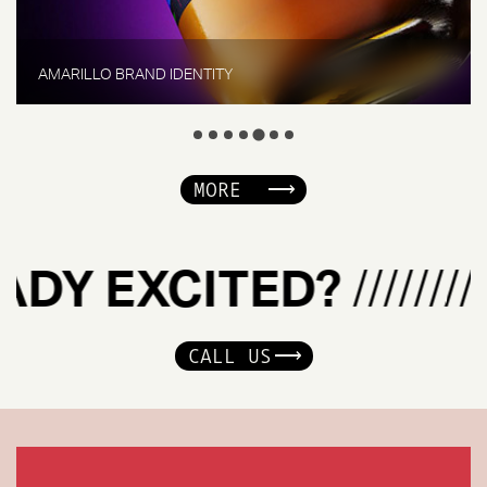
AMARILLO BRAND IDENTITY
MORE
ADY EXCITED?
//////////
CALL US