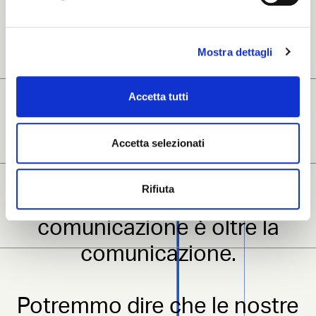
Mostra dettagli
Accetta tutti
Potremmo dire che siamo i
Accetta selezionati
leader sul mercato .
Rifiuta
Potremmo dire che la nostra
comunicazione è oltre la
comunicazione.
Potremmo dire che le nostre