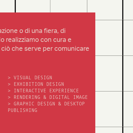
zione o di una fiera, di
lo realizziamo con cura e
o ciò che serve per comunicare
>
VISUAL DESIGN
>
EXHIBITION DESIGN
>
INTERACTIVE EXPERIENCE
>
RENDERING & DIGITAL IMAGE
>
GRAPHIC DESIGN & DESKTOP
PUBLISHING