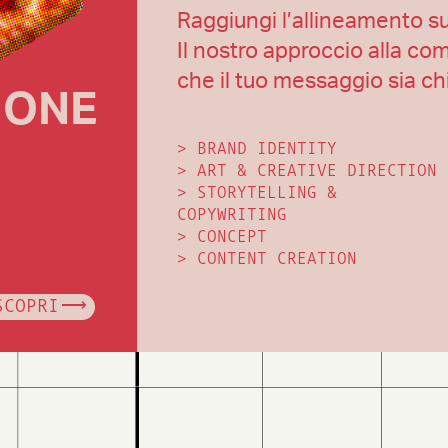
Raggiungi l’allineamento s
Il nostro approccio alla co
che il tuo messaggio sia ch
IONE
>
BRAND IDENTITY
>
ART & CREATIVE DIRECTION
>
STORYTELLING &
COPYWRITING
>
CONCEPT
>
CONTENT CREATION
SCOPRI