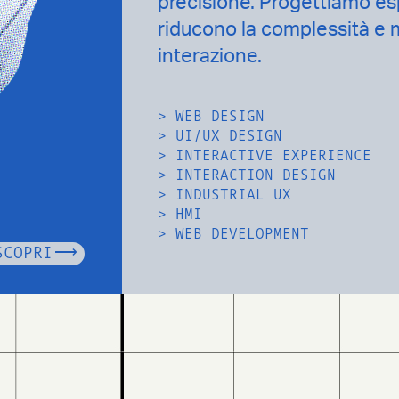
precisione. Progettiamo es
riducono la complessità e mi
interazione.
L
>
WEB DESIGN
>
UI/UX DESIGN
>
INTERACTIVE EXPERIENCE
>
INTERACTION DESIGN
>
INDUSTRIAL UX
>
HMI
>
WEB DEVELOPMENT
SCOPRI