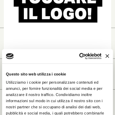
Non toccare il logo!
IL LOGO AZIENDALE: ABBRACCIARE IL
Questo sito web utilizza i cookie
CAMBIAMENTO O AGGRAPPARSI ALLA
TRADIZIONE?
Utilizziamo i cookie per personalizzare contenuti ed
TAG:
BRAND IDENTITY
/
ART & CREATIVE DIRECTION
/
annunci, per fornire funzionalità dei social media e per
LOGO DESIGN
/
CONCEPT
/
VISUAL DESIGN
/
BRAND
MESSAGE
analizzare il nostro traffico. Condividiamo inoltre
informazioni sul modo in cui utilizza il nostro sito con i
LEGGI DI PIÙ
nostri partner che si occupano di analisi dei dati web,
pubblicità e social media, i quali potrebbero combinarle