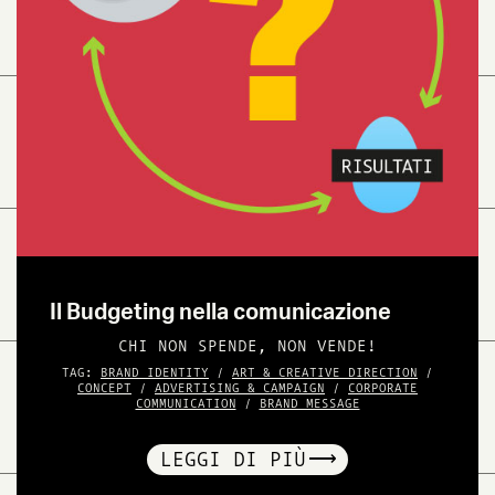
Il Budgeting nella comunicazione
CHI NON SPENDE, NON VENDE!
TAG:
BRAND IDENTITY
/
ART & CREATIVE DIRECTION
/
CONCEPT
/
ADVERTISING & CAMPAIGN
/
CORPORATE
COMMUNICATION
/
BRAND MESSAGE
LEGGI DI PIÙ