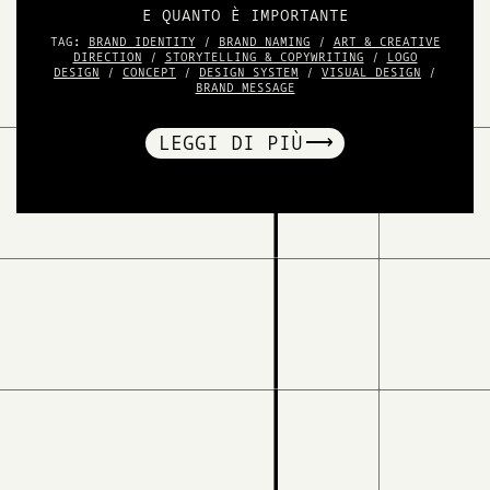
E QUANTO È IMPORTANTE
TAG:
BRAND IDENTITY
/
BRAND NAMING
/
ART & CREATIVE
DIRECTION
/
STORYTELLING & COPYWRITING
/
LOGO
DESIGN
/
CONCEPT
/
DESIGN SYSTEM
/
VISUAL DESIGN
/
BRAND MESSAGE
LEGGI DI PIÙ