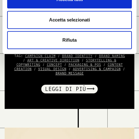
Accetta selezionati
Concept del prodotto
Rifiuta
PUNTO DI PARTENZA PER UN BRAND DI
SUCCESSO
TAG:
CAMPAIGN CLAIM
/
BRAND IDENTITY
/
BRAND NAMING
/
ART & CREATIVE DIRECTION
/
STORYTELLING &
COPYWRITING
/
CONCEPT
/
PACKAGING & POS
/
CONTENT
CREATION
/
VISUAL DESIGN
/
ADVERTISING & CAMPAIGN
/
BRAND MESSAGE
LEGGI DI PIÙ