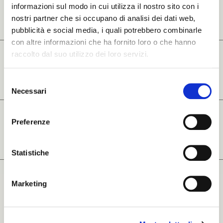
informazioni sul modo in cui utilizza il nostro sito con i
nostri partner che si occupano di analisi dei dati web,
pubblicità e social media, i quali potrebbero combinarle
con altre informazioni che ha fornito loro o che hanno
raccolto dal suo utilizzo dei loro servizi.
ma l'interfaccia di Masco Group
Unicol sceglie Vis
comunicazione az
dell'HMI design nel settore Farmaceutico e
Visualcom consolida
Selezione
Biotecnologico
Necessari
del
consenso
Preferenze
LEGGI DI PIÙ SU
AKEY.TV
LEGGI DI PIÙ SU RASS
Statistiche
Marketing
/////////////
HYPED & T