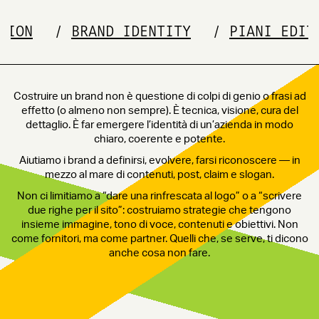
ECTION
BRAND IDENTITY
PIANI EDI
Costruire un brand non è questione di colpi di genio o frasi ad
effetto (o almeno non sempre). È tecnica, visione, cura del
dettaglio. È far emergere l’identità di un’azienda in modo
chiaro, coerente e potente.
Aiutiamo i brand a definirsi, evolvere, farsi riconoscere — in
mezzo al mare di contenuti, post, claim e slogan.
Non ci limitiamo a “dare una rinfrescata al logo” o a “scrivere
due righe per il sito”: costruiamo strategie che tengono
insieme immagine, tono di voce, contenuti e obiettivi. Non
come fornitori, ma come partner. Quelli che, se serve, ti dicono
anche cosa non fare.