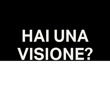
HAI UNA
VISIONE?
NOI LA METTIAMO A
FUOCO
Privacy
*
Presa visione dell'
Informativa (sul codice della privacy)
del
regolamento (UE) 2016/679 del 27 aprile 2016
ACCONSENTO al trattamento dei dati personali.