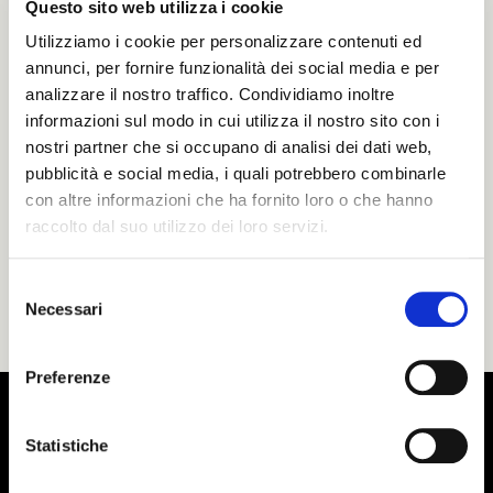
Questo sito web utilizza i cookie
degli utenti stessi.
Visualcom Srl
vi incoraggia
a rileggere periodicamente queste note per
Utilizziamo i cookie per personalizzare contenuti ed
mantenervi informati su come
Visualcom Srl
annunci, per fornire funzionalità dei social media e per
sta proteggendo le vostre informazioni.
analizzare il nostro traffico. Condividiamo inoltre
Contatto
informazioni sul modo in cui utilizza il nostro sito con i
nostri partner che si occupano di analisi dei dati web,
Visualcom Srl
da il benvenuto a qualsiasi
pubblicità e social media, i quali potrebbero combinarle
vostro commento riguardo alla Tutela della
con altre informazioni che ha fornito loro o che hanno
Privacy. Se ritenete che
Visualcom Srl
non stia
raccolto dal suo utilizzo dei loro servizi.
rispettando quanto dichiarato in queste note,
contattate
Visualcom Srl
all'indirizzo di posta
elettronica
info@visualcom.it
. Faremo di tutto
Selezione
per porre un immediato rimedio al problema.
Necessari
del
consenso
Preferenze
Statistiche