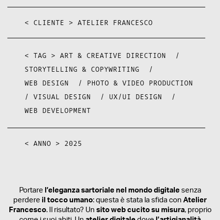
< CLIENTE >
ATELIER FRANCESCO
< TAG >
ART & CREATIVE DIRECTION
/
STORYTELLING & COPYWRITING
/
WEB DESIGN
/
PHOTO & VIDEO PRODUCTION
/
VISUAL DESIGN
/
UX/UI DESIGN
/
WEB DEVELOPMENT
< ANNO >
2025
Portare
l’eleganza sartoriale nel mondo digitale
senza
perdere
il tocco umano
: questa è stata la sfida con
Atelier
Francesco
. Il risultato? Un
sito web cucito su misura
, proprio
come i suoi abiti. Un
atelier digitale
dove
l’artigianalità