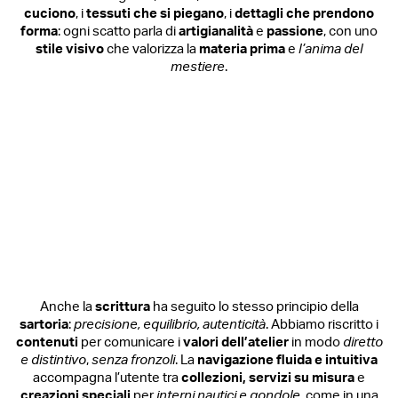
cuciono
, i
tessuti che si piegano
, i
dettagli che prendono
forma
: ogni scatto parla di
artigianalità
e
passione
, con uno
stile visivo
che valorizza la
materia prima
e
l’anima del
mestiere
.
Anche la
scrittura
ha seguito lo stesso principio della
sartoria
:
precisione, equilibrio, autenticità
. Abbiamo riscritto i
contenuti
per comunicare i
valori dell’atelier
in modo
diretto
e distintivo
,
senza fronzoli
. La
navigazione fluida e intuitiva
accompagna l’utente tra
collezioni, servizi su misura
e
creazioni speciali
per
interni nautici e gondole
, come in una