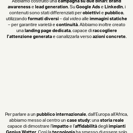
Abbiamo costruito una
campagna su due binari
:
brand
awareness
e
lead generation
. Su
Google Ads
e
LinkedIn
, i
contenuti sono stati differenziati per
obiettivi
e
pubblico
,
utilizzando
formati diversi
– dal
video
alle
immagini statiche
– per garantire
varietà
e
continuità
. Abbiamo inoltre creato
una
landing page dedicata
, capace di
raccogliere
l’attenzione generata
e canalizzarla verso
azioni concrete
.
Per parlare a un
pubblico internazionale
, dall’Europa all’Africa,
abbiamo messo al centro un
case study
: una
storia reale
capace di dimostrare l’
impatto
e l’
affidabilità
degli
impianti
Genius Watter
. Così la
tecnologia
ha smesso di essere solo