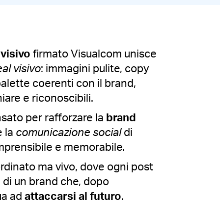
visivo
firmato Visualcom unisce
al visivo
: immagini pulite, copy
 palette coerenti con il brand,
iare e riconoscibili.
ato per rafforzare la
brand
 la
comunicazione social
di
mprensibile e memorabile.
 ordinato ma vivo, dove ogni post
tà di un brand che, dopo
ua ad
attaccarsi al futuro
.