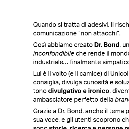
Quando si tratta di adesivi, il risc
comunicazione “non attacchi”.
Così abbiamo creato
Dr. Bond
, u
inconfondibile
che rende il mondo
industriale… finalmente simpatic
Lui è il volto (e il camice) di Unicol
consiglia, divulga curiosità e sol
tono
divulgativo e ironico
, dive
ambasciatore perfetto della
bran
Grazie a Dr. Bond, anche il tema p
sua voce, e gli utenti scoprono ch
sono
storie, ricerca e persone re