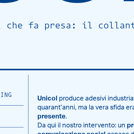
l che fa presa: il collan
TING
Unicol
produce adesivi industrial
quarant’anni, ma la vera sfida e
presente
.
Da qui il nostro intervento: un
pr