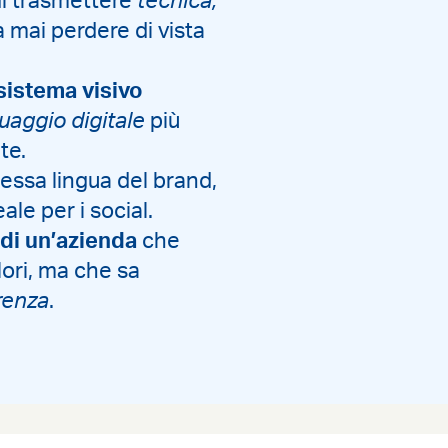
i trasmettere
tecnica,
 mai perdere di vista
sistema visivo
guaggio digitale
più
te.
tessa lingua del brand,
le per i social.
 di un’azienda
che
lori, ma che sa
renza
.