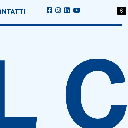
⚙
NTATTI
L 