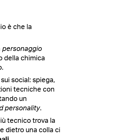
hio è che la
n
personaggio
 della chimica
o.
 sui social: spiega,
uzioni tecniche con
ntando un
d personality
.
iù tecnico trova la
e dietro una colla ci
ali
.