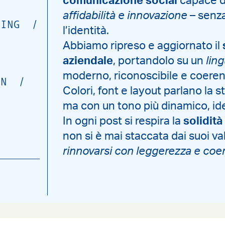
comunicazione social
capace d
affidabilità e innovazione
– senza
TING
/
l’identità.
Abbiamo ripreso e aggiornato il
aziendale
, portandolo su un
lin
moderno, riconoscibile e coeren
ON
/
Colori, font e layout parlano la s
ma con un tono più dinamico, idea
In ogni post si respira la
solidità
non si è mai staccata dai suoi va
rinnovarsi con leggerezza e coe