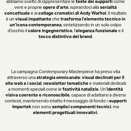
abbiamo scelto di rappresentare le
teste dei supporti
come
vere e proprie
opere d’arte
, ispirandoci alla
serialità
concettuale
e ai
collage cromatici di Andy Warhol
. Il risultato
è un
visual impattante
che
trasforma l’elemento tecnico in
un’icona contemporanea
, sintetizzando in un solo colpo
d’occhio il
valore ingegneristico
, l’
eleganza funzionale
e il
tocco distintivo del brand
.
La campagna
Contemporary Masterpiece
ha preso vita
attraverso una
strategia omnicanale
:
visual declinati per il
sito web e i social
,
newsletter tematiche
e materiali dedicati
a momenti speciali come le
festività natalizie
. Un’
identità
visiva coerente e riconoscibile
, capace di adattarsi a diversi
contesti, mantenendo intatto il messaggio di fondo: i
supporti
Impertek
non sono
semplici componenti tecnici
, ma
elementi progettuali innovativi
.