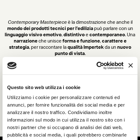
Contemporary Masterpiece
è la dimostrazione che anche il
mondo dei prodotti tecnici per l’edilizia
può parlare con un
linguaggio visivo emotivo
,
distintivo
e
contemporaneo
. Una
narrazione
che unisce
forma e funzione
,
carattere e
strategia
, per raccontare la
qualità Impertek
da un
nuovo
punto di vista
.
Questo sito web utilizza i cookie
Utilizziamo i cookie per personalizzare contenuti ed
Hai un
prodotto tecnico
che merita di brillare come
annunci, per fornire funzionalità dei social media e per
un’
opera d’arte
?
analizzare il nostro traffico. Condividiamo inoltre
Contattaci
e scopri come possiamo
trasformare anche
il tuo progetto in un capolavoro contemporaneo
.
informazioni sul modo in cui utilizza il nostro sito con i
nostri partner che si occupano di analisi dei dati web,
pubblicità e social media, i quali potrebbero combinarle