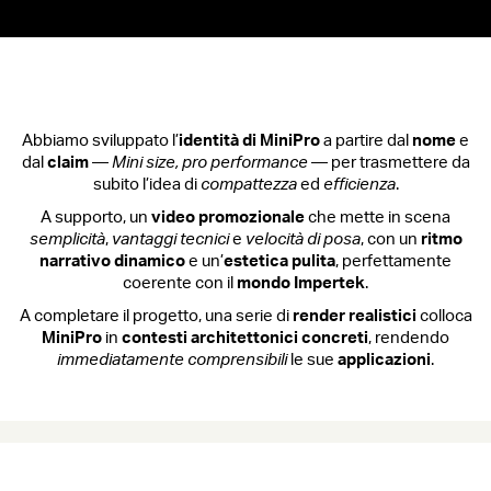
Abbiamo sviluppato l’
identità di MiniPro
a partire dal
nome
e
dal
claim
—
Mini size, pro performance
— per trasmettere da
subito l’idea di
compattezza
ed
efficienza
.
A supporto, un
video promozionale
che mette in scena
semplicità
,
vantaggi tecnici
e
velocità di posa
, con un
ritmo
narrativo dinamico
e un’
estetica pulita
, perfettamente
coerente con il
mondo Impertek
.
A completare il progetto, una serie di
render realistici
colloca
MiniPro
in
contesti architettonici concreti
, rendendo
immediatamente comprensibili
le sue
applicazioni
.