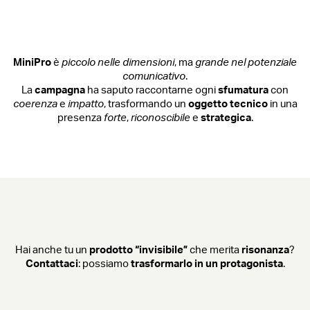
MiniPro
è
piccolo nelle dimensioni
, ma
grande nel potenziale
comunicativo
.
La
campagna
ha saputo raccontarne ogni
sfumatura
con
coerenza
e
impatto
, trasformando un
oggetto tecnico
in una
presenza
forte
,
riconoscibile
e
strategica
.
Hai anche tu un
prodotto “invisibile”
che merita
risonanza
?
Contattaci
: possiamo
trasformarlo in un protagonista
.