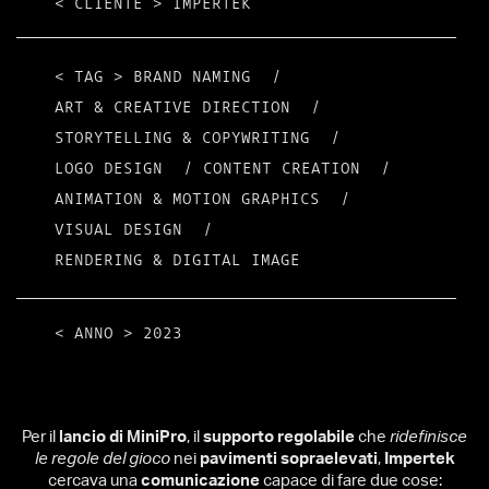
< CLIENTE >
IMPERTEK
< TAG >
BRAND NAMING
/
ART & CREATIVE DIRECTION
/
STORYTELLING & COPYWRITING
/
LOGO DESIGN
/
CONTENT CREATION
/
ANIMATION & MOTION GRAPHICS
/
VISUAL DESIGN
/
RENDERING & DIGITAL IMAGE
< ANNO >
2023
Per il
lancio di MiniPro
, il
supporto regolabile
che
ridefinisce
le regole del gioco
nei
pavimenti sopraelevati
,
Impertek
cercava una
comunicazione
capace di fare due cose: